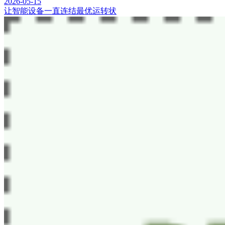
2026-05-15
让智能设备一直连结最优运转状