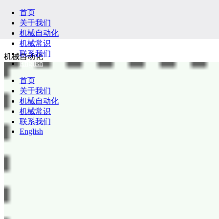
首页
关于我们
机械自动化
机械常识
联系我们
机械自动化
English
首页
关于我们
机械自动化
机械常识
联系我们
English